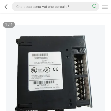
1
/
1