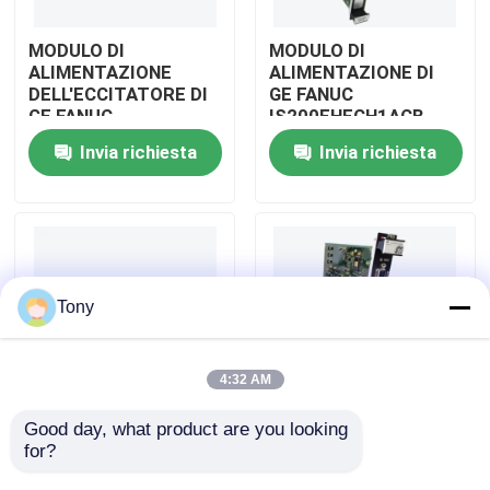
MODULO DI
MODULO DI
Su di noi
ALIMENTAZIONE
ALIMENTAZIONE DI
DELL'ECCITATORE DI
GE FANUC
GE FANUC
IS200EHFCH1ACB
Visita alla fabbrica
IS200EPSMG1AED
Invia richiesta
Invia richiesta
Controllo della qualità
Contattaci
Tony
Chiedi un preventivo
4:32 AM
Moduli PLC Allen Bradley
Good day, what product are you looking 
BORDO di
GE FANUC
for?
PROCESSORE DI
IS200DAMCG1ACB
SEGNALE DIGITALE
SEGNA IL BORDO
Moduli PLC ABB