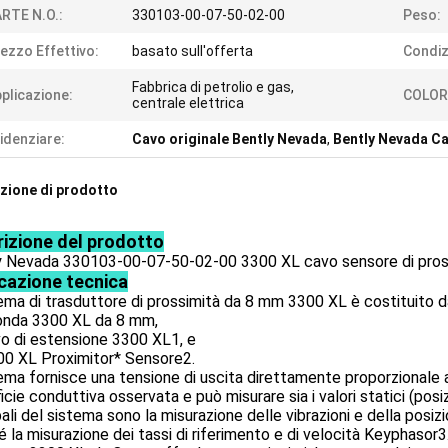
RTE N.O.:
330103-00-07-50-02-00
Peso:
ezzo Effettivo:
basato sull'offerta
Condiz
Fabbrica di petrolio e gas,
plicazione:
COLOR
centrale elettrica
idenziare:
Cavo originale Bently Nevada
,
Bently Nevada C
zione di prodotto
izione del prodotto
y Nevada 330103-00-07-50-02-00 3300 XL cavo sensore di pros
cazione tecnica
tema di trasduttore di prossimità da 8 mm 3300 XL è costituito d
onda 3300 XL da 8 mm,
o di estensione 3300 XL1, e
00 XL Proximitor* Sensore2.
tema fornisce una tensione di uscita direttamente proporzionale a
icie conduttiva osservata e può misurare sia i valori statici (posi
pali del sistema sono la misurazione delle vibrazioni e della posiz
 la misurazione dei tassi di riferimento e di velocità Keyphasor3