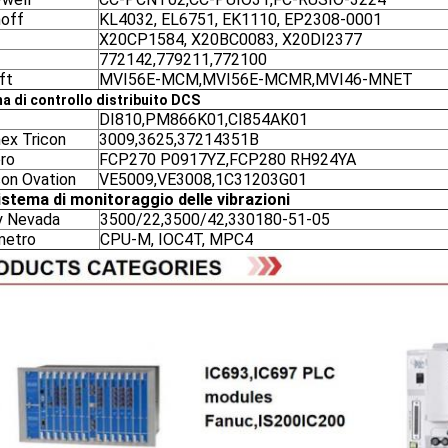
off
KL4032, EL6751, EK1110, EP2308-0001
X20CP1584, X20BC0083, X20DI2377
772142,779211,772100
ft
MVI56E-MCM,MVI56E-MCMR,MVI46-MNET
a di controllo distribuito DCS
DI810,PM866K01,CI854AK01
nex Tricon
3009,3625,37214351B
ro
FCP270 P0917YZ,FCP280 RH924YA
on Ovation
VE5009,VE3008,1C31203G01
istema di monitoraggio delle vibrazioni
y Nevada
3500/22,3500/42,330180-51-05
metro
CPU-M, IOC4T, MPC4