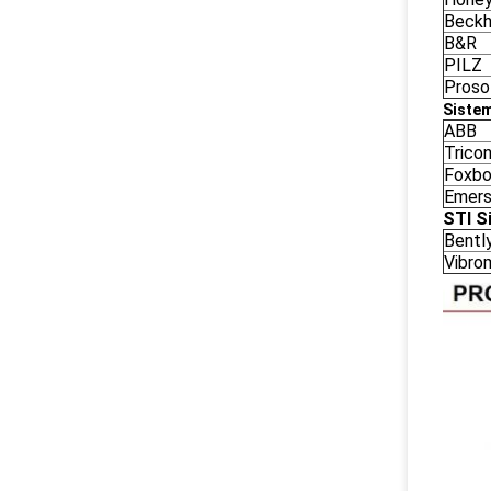
Beckh
B&R
PILZ
Proso
Sistem
ABB
Trico
Foxbo
Emers
STI S
Bentl
Vibro