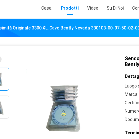
Casa.
Prodotti
Video
Su Di Noi
Con
simità Originale 3300 XL, Cavo Bently Nevada 330103-00-07-50-02-0
Sensor
Bentl
Dettagl
Luogo d
Marca:
Certifi
Numero
Docum
Termin