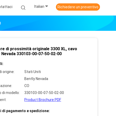
Italian
tattaci
Richiedere un preventivo
0
e di prossimità originale 3300 XL, cavo
y Nevada 330103-00-07-50-02-00
i:
i origine:
Stati Uniti
Bently Nevada
cazione:
CO
 di modello:
330103-00-07-50-02-00
ent:
Product Brochure PDF
i di pagamento e spedizione: