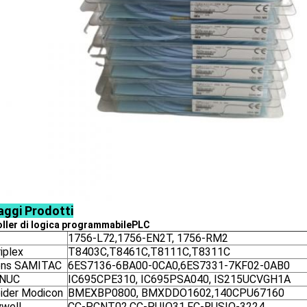
aggi
Prodotti
ller di logica programmabile
PLC
1756-L72,1756-EN2T, 1756-RM2
iplex
T8403C,T8461C,T8111C,T8311C
ens SAMITAC
6ES7136-6BA00-0CA0,6ES7331-7KF02-0AB0
ANUC
IC695CPE310, IC695PSA040, IS215UCVGH1A
ider Modicon
BMEXBP0800, BMXDDO1602,140CPU67160
well
CC-PCNT02,CC-PUIO31,FC-RUSIO-3224