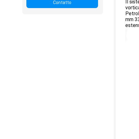
Il sis
Contatto
vorti
Petrol
mm 330
estens