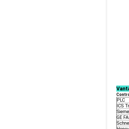
Vant
Contro
PLC
ICS Tr
Siem
GE F
Schne
Honey