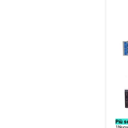
Più 
1Nuov