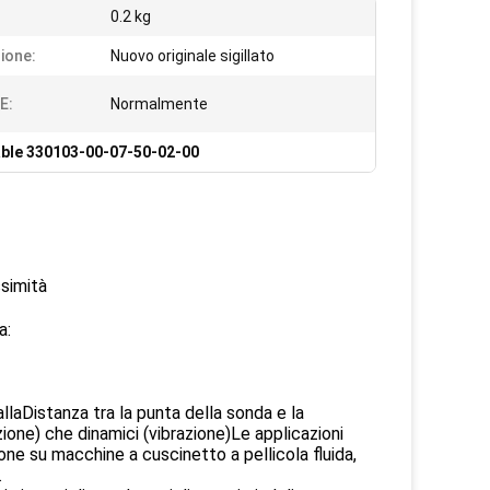
0.2 kg
ione:
Nuovo originale sigillato
E:
Normalmente
able 330103-00-07-50-02-00
simità
a:
llaDistanza tra la punta della sonda e la
zione) che dinamici (vibrazione)Le applicazioni
ione su macchine a cuscinetto a pellicola fluida,
.