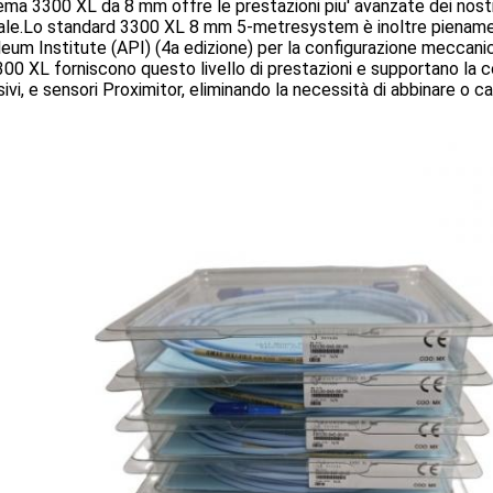
tema 3300 XL da 8 mm offre le prestazioni piu' avanzate dei nostri
cale.Lo standard 3300 XL 8 mm 5-metresystem è inoltre piename
eum Institute (API) (4a edizione) per la configurazione meccanica
0 XL forniscono questo livello di prestazioni e supportano la c
ivi, e sensori Proximitor, eliminando la necessità di abbinare o ca