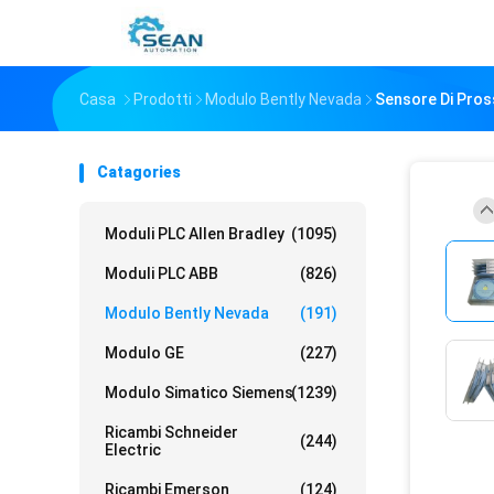
Casa
Prodotti
Modulo Bently Nevada
Sensore Di Pros
Catagories
Moduli PLC Allen Bradley
(1095)
Moduli PLC ABB
(826)
Modulo Bently Nevada
(191)
Modulo GE
(227)
Modulo Simatico Siemens
(1239)
Ricambi Schneider
(244)
Electric
Ricambi Emerson
(124)