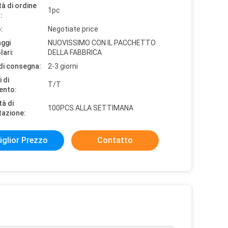
à di ordine
1pc
:
:
Negotiate price
aggi
NUOVISSIMO CON IL PACCHETTO
lari:
DELLA FABBRICA
di consegna:
2-3 giorni
 di
T/T
ento:
tà di
100PCS ALLA SETTIMANA
tazione:
iglior Prezzo
Contatto