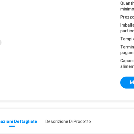
Quantit
minimo
Prezzo
Imball
partico
Tempi 
Termini
pagam
Capaci
alimen
M
azioni Dettagliate
Descrizione Di Prodotto