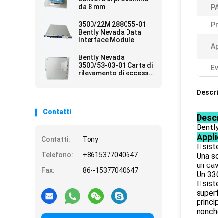
da 8 mm
PA
3500/22M 288055-01
Pr
Bently Nevada Data
Interface Module
Ap
Bently Nevada
3500/53-03-01 Carta di
Ev
rilevamento di eccesso
di velocità
Descri
Contatti
Descr
Bentl
Appli
Contatti:
Tony
Il sis
Telefono:
+8615377040647
Una s
un cav
Fax:
86--15377040647
Un 33
Il sis
superf
princi
nonché