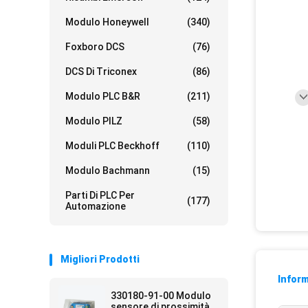
Modulo Honeywell
(340)
Foxboro DCS
(76)
DCS Di Triconex
(86)
Modulo PLC B&R
(211)
Modulo PILZ
(58)
Moduli PLC Beckhoff
(110)
Modulo Bachmann
(15)
Parti Di PLC Per
(177)
Automazione
Migliori Prodotti
Inform
330180-91-00 Modulo
sensore di prossimità